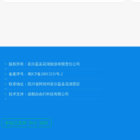
地景区，鸟瞰牧场美景；紧邻繁星牧场，仰头可见夜空
星星点点、落日融金。 酒店是若尔盖弥漫式供氧的
藏文化贵族式酒店，...
版权所有：若尔盖县花湖旅游有限责任公司
备案序号：
蜀ICP备20013231号-2
联系地址：四川省阿坝州若尔盖县花湖景区
技术支持：
成都自由行科技有限公司