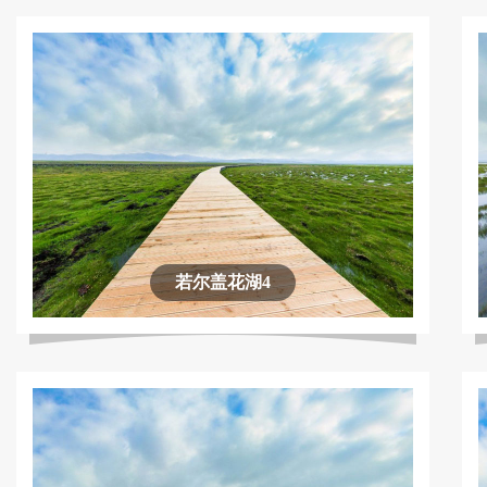
若尔盖花湖4