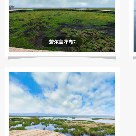
若尔盖花湖7