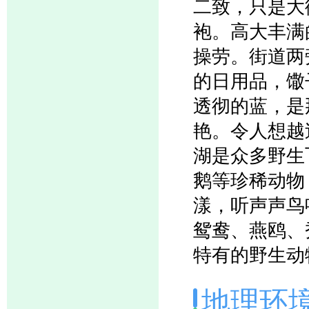
二致，只是大
袍。高大丰满
操劳。街道两
的日用品，馓
透彻的蓝，是
艳。令人想越
湖是众多野生
鹅等珍稀动物
漾，听声声鸟
鸳鸯、燕鸥、秃
特有的野生动
地理环